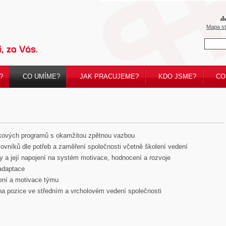
Mapa s
?
CO UMÍME?
JAK PRACUJEME?
KDO JSME?
CO
inkových programů s okamžitou zpětnou vazbou
vníků dle potřeb a zaměření společnosti včetně školení vedení
y a její napojení na systém motivace, hodnocení a rozvoje
 adaptace
ení a motivace týmu
na pozice ve středním a vrcholovém vedení společnosti