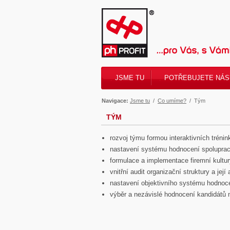
JSME TU
POTŘEBUJETE NÁS
Navigace:
Jsme tu
/
Co umíme?
/
Tým
TÝM
rozvoj týmu formou interaktivních trén
nastavení systému hodnocení spolupraco
formulace a implementace firemní kultur
vnitřní audit organizační struktury a její
nastavení objektivního systému hodnoc
výběr a nezávislé hodnocení kandidátů 