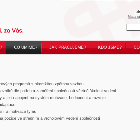
Mapa s
?
CO UMÍME?
JAK PRACUJEME?
KDO JSME?
CO
inkových programů s okamžitou zpětnou vazbou
vníků dle potřeb a zaměření společnosti včetně školení vedení
y a její napojení na systém motivace, hodnocení a rozvoje
 adaptace
ení a motivace týmu
na pozice ve středním a vrcholovém vedení společnosti